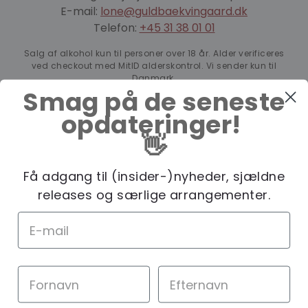
E-mail:
lone@guldbaekvingaard.dk
Telefon:
+45 31 38 01 01
Salg af alkohol kun til personer over 18 år. Alder verificeres
ved checkout med MitID alderskontrol. Vi sender kun til
Danmark.
Smag på de seneste
opdateringer!
👋
Få adgang til (insider-)nyheder, sjældne
releases og særlige arrangementer.
Vilkår, betingelser